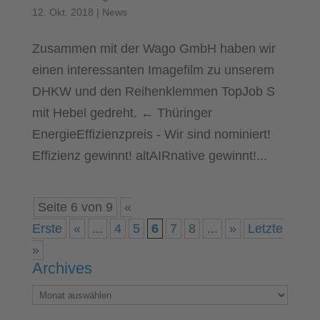
12. Okt. 2018
|
News
Zusammen mit der Wago GmbH haben wir
einen interessanten Imagefilm zu unserem
DHKW und den Reihenklemmen TopJob S
mit Hebel gedreht. ← Thüringer
EnergieEffizienzpreis - Wir sind nominiert!
Effizienz gewinnt! altAIRnative gewinnt!...
Seite 6 von 9
«
Erste
«
...
4
5
6
7
8
...
»
Letzte
»
Archives