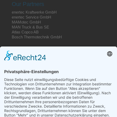
Our Partners
enertec Kraftwerke GmbH
enertec Service GmbH
MAMotec GmbH
MAN Truck & Bus SE
Atlas Copco AB
Bosch Thermotechnik GmbH
Funding by
Search website