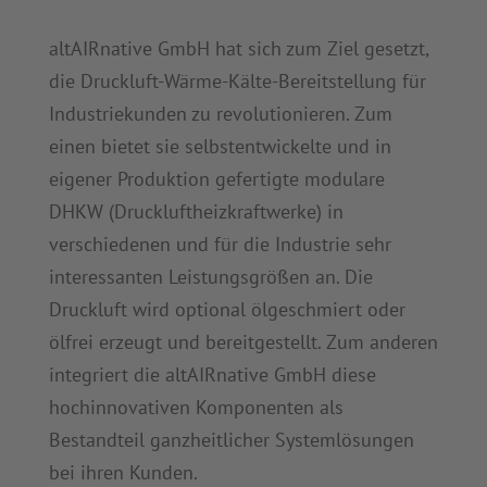
altAIRnative GmbH hat sich zum Ziel gesetzt,
Akzeptieren
die Druckluft-Wärme-Kälte-Bereitstellung für
powered by
Usercentrics Consent
Industriekunden zu revolutionieren. Zum
Management Platform
&
eRecht24
einen bietet sie selbstentwickelte und in
eigener Produktion gefertigte modulare
DHKW (Druckluftheizkraftwerke) in
verschiedenen und für die Industrie sehr
interessanten Leistungsgrößen an. Die
Druckluft wird optional ölgeschmiert oder
ölfrei erzeugt und bereitgestellt. Zum anderen
integriert die altAIRnative GmbH diese
hochinnovativen Komponenten als
Bestandteil ganzheitlicher Systemlösungen
bei ihren Kunden.