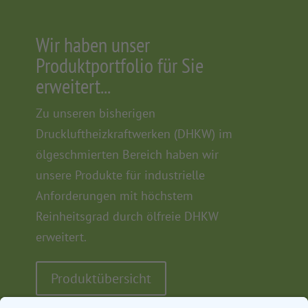
Wir haben unser
Produktportfolio für Sie
erweitert...
Zu unseren bisherigen
Druckluftheizkraftwerken (DHKW) im
ölgeschmierten Bereich haben wir
unsere Produkte für industrielle
Anforderungen mit höchstem
Reinheitsgrad durch ölfreie DHKW
erweitert.
Produktübersicht