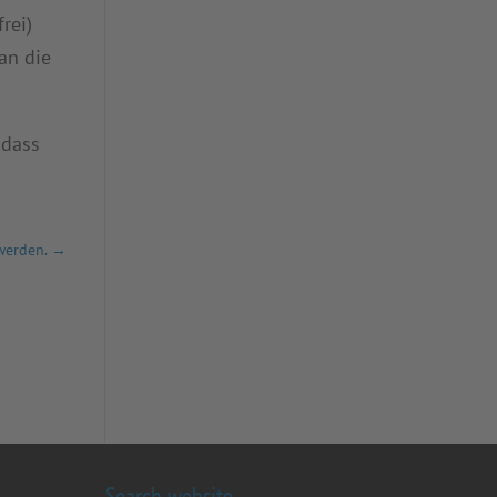
rei)
an die
 dass
werden.
→
Search website