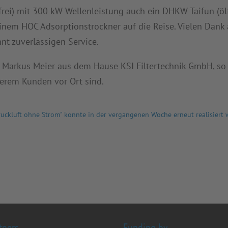
ei) mit 300 kW Wellenleistung auch ein DHKW Taifun (ölf
nem HOC Adsorptionstrockner auf die Reise. Vielen Dank 
t zuverlässigen Service.
 Markus Meier aus dem Hause KSI Filtertechnik GmbH, so
erem Kunden vor Ort sind.
ruckluft ohne Strom" konnte in der vergangenen Woche erneut realisiert 
tners
Funding by