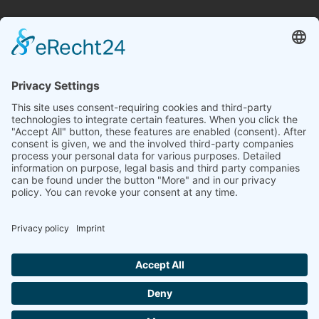
Search website
Контакт
Выходные данные
Отказ от ответственности
Политика конфиденциальности
Общие деловые условия
Разрешение споров
Copyright © 2025 altAIRnative GmbH | Alle Rechte