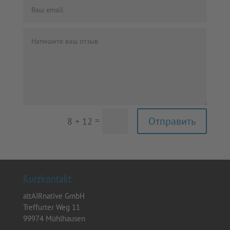
Alternative:
=
Отправить
8 + 12
Kurzkontakt
altAIRnative GmbH
Treffurter Weg 11
99974 Mühlhausen